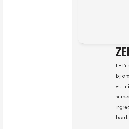
Ze
LELY 
bij o
voor 
samen
ingre
bord.