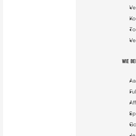
Ve
Ko
To
Ve
Wie be
Aa
Fu
Af
Sp
Go
Je