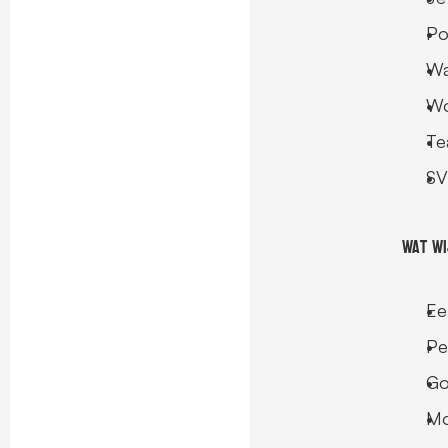
Po
Wa
Wo
Te
SV
Wat wi
Ee
Pe
Go
Mo