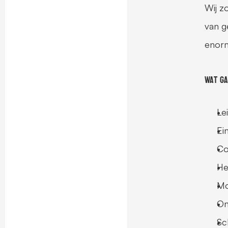
Wij z
van g
enorm
Wat ga
Le
Ei
Co
He
Mo
On
Sc