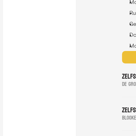
Mo
Ru
Ge
Do
Mo
Zelf
De Gro
Zelf
Blook