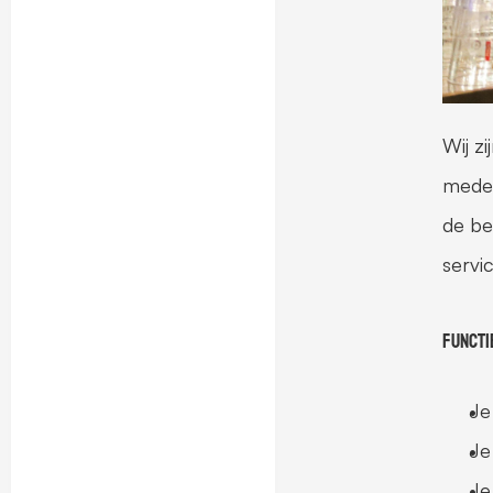
Wij zi
medev
de be
servic
Functi
Je
Je
Je