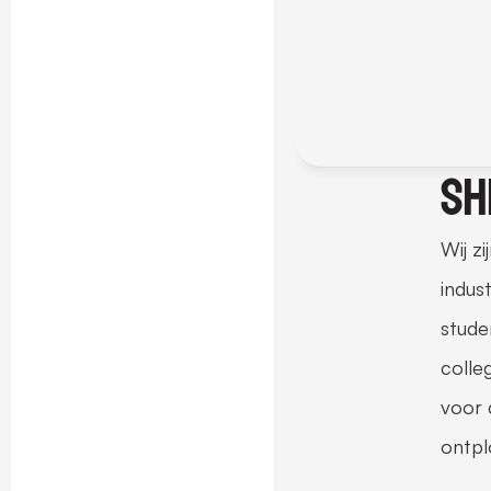
Sh
Wij z
indus
stude
colle
voor 
ontpl