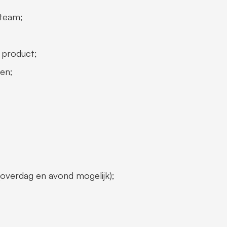
team;  
 product;  
n;   
(overdag en avond mogelijk);