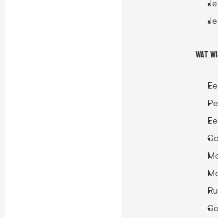
Je
Je
Wat wi
Ee
Pe
Ee
Go
Mo
Mo
Ru
Ge