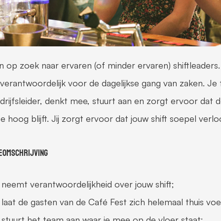
jn op zoek naar ervaren (of minder ervaren) shiftleaders. A
erantwoordelijk voor de dagelijkse gang van zaken. Je f
drijfsleider, denkt mee, stuurt aan en zorgt ervoor dat d
e hoog blijft. Jij zorgt ervoor dat jouw shift soepel verlo
eomschrijving  
 neemt verantwoordelijkheid over jouw shift;  
 laat de gasten van de Café Fest zich helemaal thuis voel
 stuurt het team aan waar je mee op de vloer staat;  