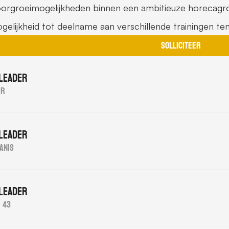
orgroeimogelijkheden binnen een ambitieuze horecagr
gelijkheid tot deelname aan verschillende trainingen te
Solliciteer
leader
er
leader
anis
leader
 43