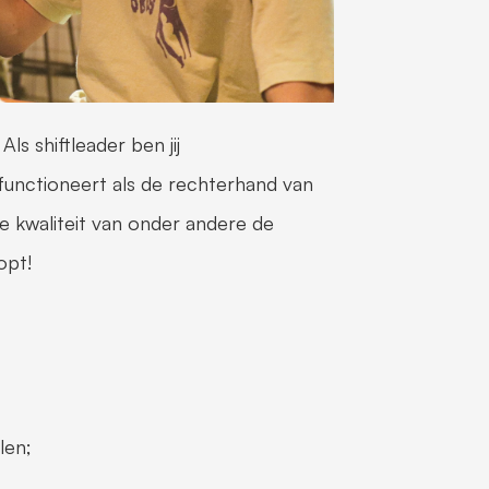
ls shiftleader ben jij 
unctioneert als de rechterhand van 
e kwaliteit van onder andere de 
opt! 
en;  