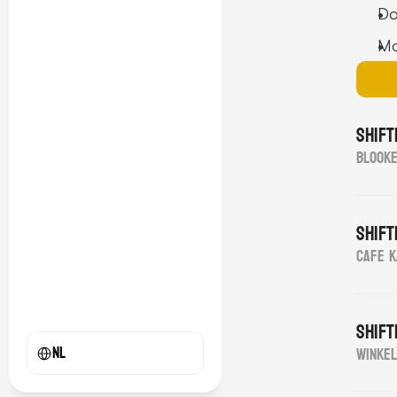
Do
Mo
Shift
Blook
Shift
Cafe K
Shift
Select Language
NL
Winkel