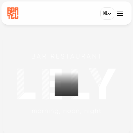
Select Language
NL